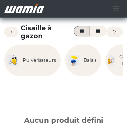
Cisaille à
gazon
Ga
Pulvérisateurs
Balais
tr
Aucun produit défini