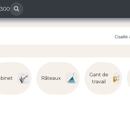
 300
Help
Reclamation ven
Cisaille
Gant de
binet
Râteaux
travail