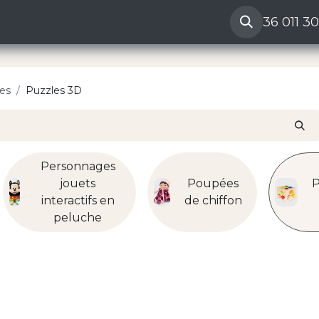
ères
Reclamation vendeur
Aide
36 011 3
es
Puzzles 3D
Personnages
jouets
Poupées
P
interactifs en
de chiffon
peluche