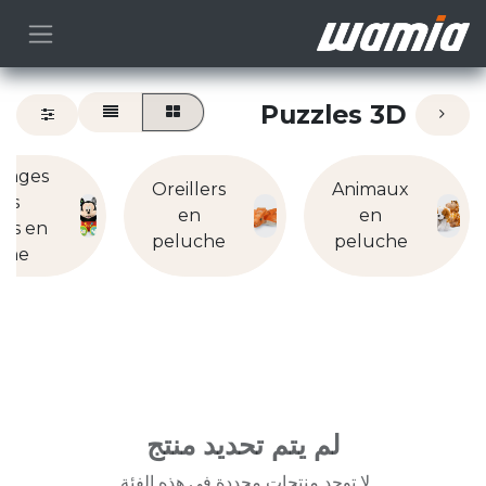
Puzzles 3D
nages
Oreillers
Animaux
ets
en
en
tifs en
peluche
peluche
che
لم يتم تحديد منتج
لا توجد منتجات محددة في هذه الفئة.