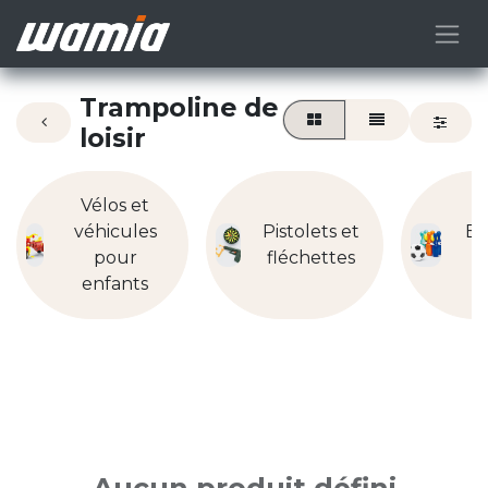
Trampoline de
loisir
Vélos et
véhicules
Pistolets et
Eq
pour
fléchettes
enfants