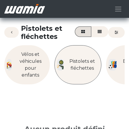
Pistolets et
fléchettes
Vélos et
véhicules
Pistolets et
Eq
pour
fléchettes
enfants