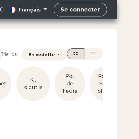
00
Se connecter
Français
Trier par :
En vedette
Pot
Pot et
Kit
net
de
Sac à
P
d'outils
fleurs
plante