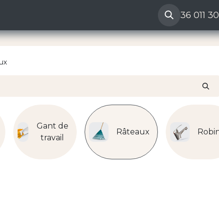
ères
Reclamation vendeur
Aide
36 011 3
ux
Gant de
Râteaux
Robi
travail