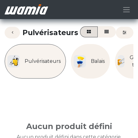
Pulvérisateurs
Ga
Pulvérisateurs
Balais
tr
Aucun produit défini
Aucun produit défini dans cette catégorie.