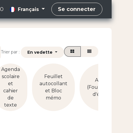
00
Se connecter
Français
Trier par :
En vedette
Agenda
scolaire
Feuillet
Autre
et
autocollant
(Fournitures
cahier
et Bloc
d'école)
de
mémo
texte