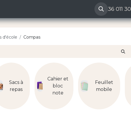
ères
Reclamation vendeur
Aide
36 011 3
s d'école
Compas
Cahier et
Sacs à
Feuillet
bloc
repas
mobile
note