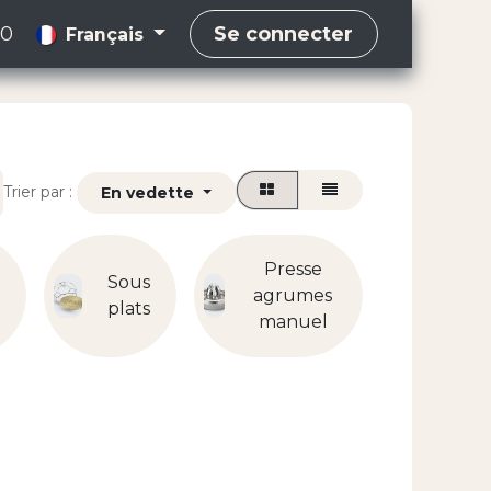
00
Se connecter
Français
Trier par :
En vedette
Presse
Sous
agrumes
Ento
e
plats
manuel