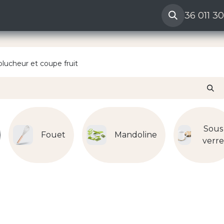
ères
Reclamation vendeur
Aide
36 011 3
plucheur et coupe fruit
Sous
Fouet
Mandoline
verr