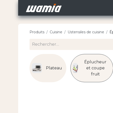
Accueil
Nos Carri
Produits
Cuisine
Ustensiles de cuisine
É
Éplucheur
Plateau
et coupe
fruit