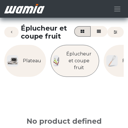
Éplucheur et
coupe fruit
Éplucheur
Plateau
et coupe
Fo
fruit
No product defined