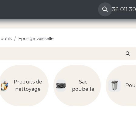
ères
Reclamation vendeur
Aide
36 011 3
outils
Eponge vaisselle
Produits de
Sac
Pou
nettoyage
poubelle