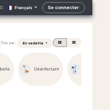
00
Se connecter
Français
Trier par :
En vedette
belle
Désinfectant
Désodorisant