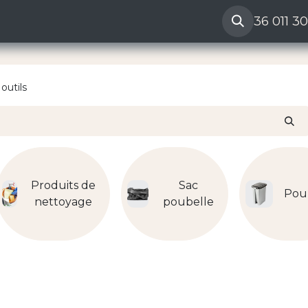
ères
Reclamation vendeur
Aide
36 011 3
outils
Produits de
Sac
Pou
nettoyage
poubelle