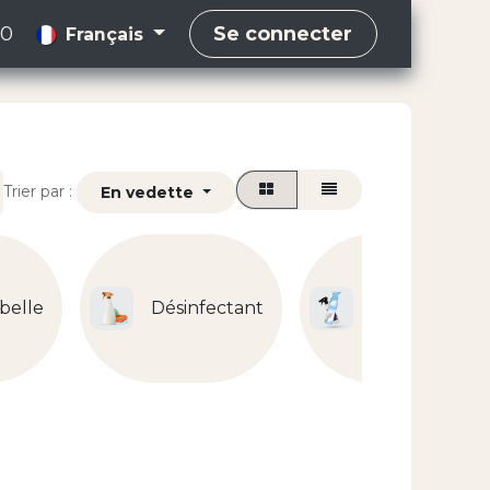
00
Se connecter
Français
Trier par :
En vedette
belle
Désinfectant
Désodorisant