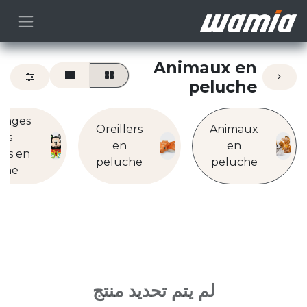
Animaux en
peluche
nages
Oreillers
Animaux
ets
en
en
tifs en
peluche
peluche
che
لم يتم تحديد منتج