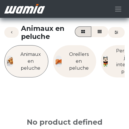
Animaux en
peluche
Pers
Animaux
Oreillers
jo
en
en
intera
peluche
peluche
pe
No product defined