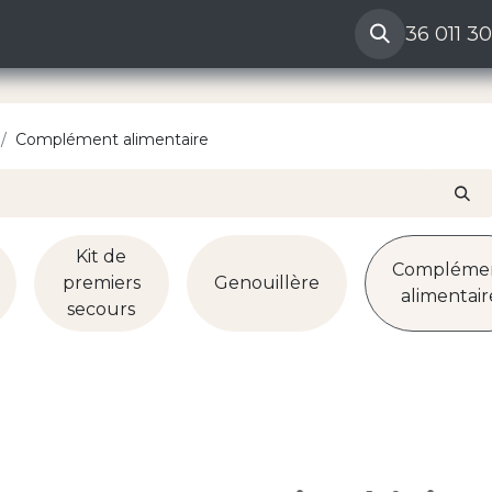
ères
Reclamation vendeur
Aide
36 011 3
Complément alimentaire
Kit de
Compléme
premiers
Genouillère
alimentair
secours