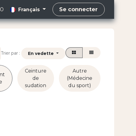
00
Se connecter
Français
Trier par :
En vedette
Ceinture
Autre
nt
de
(Médecine
e
sudation
du sport)