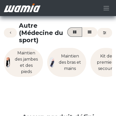
Autre
(Médecine du
sport)
Maintien
Maintien
Kit de
des jambes
des bras et
premiers
et des
mains
secours
pieds