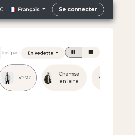
00
Se connecter
Français
Trier par :
En vedette
Chemise
Veste
Costume
en laine