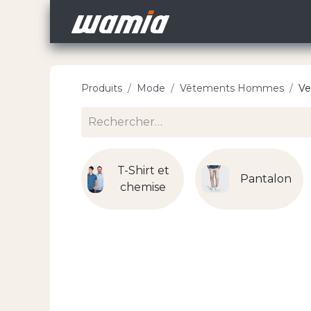
Accueil
Nos Carri
Produits
Mode
Vêtements Hommes
Ve
T-Shirt et
Pantalon
chemise