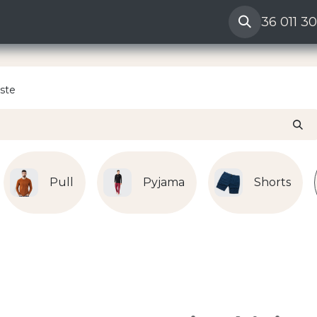
ères
Reclamation vendeur
Aide
36 011 3
ste
Pull
Pyjama
Shorts