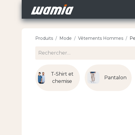
Accueil
Nos Carri
Produits
Mode
Vêtements Hommes
Pe
T-Shirt et
Pantalon
chemise