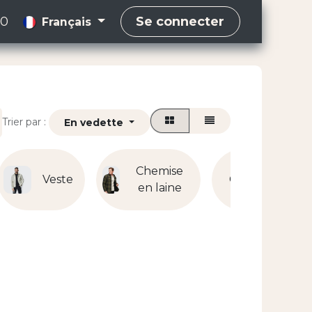
00
Se connecter
Français
Trier par :
En vedette
Chemise
Veste
Costume
en laine