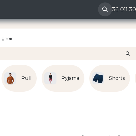
ères
Reclamation vendeur
Aide
36 011 3
ignoir
Pull
Pyjama
Shorts