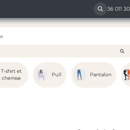
ères
Reclamation vendeur
Aide
36 011 3
rt
T-shirt et
Pull
Pantalon
chemise