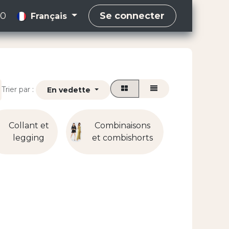
00
Se connecter
Français
Trier par :
En vedette
Collant et
Combinaisons
Mante
legging
et combishorts
et blou