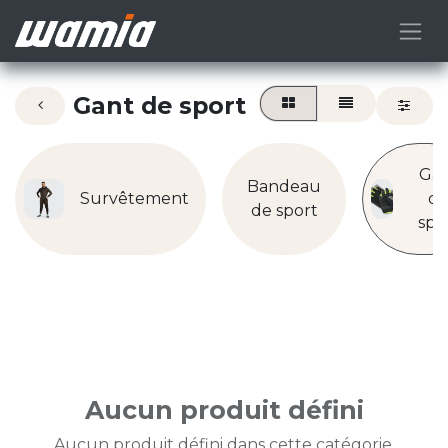
Gant de sport
Ga
Bandeau
Survêtement
d
de sport
spo
Aucun produit défini
Aucun produit défini dans cette catégorie.