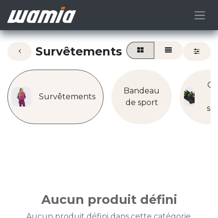
Survêtements
Ga
Bandeau
Survêtements
d
de sport
sp
Aucun produit défini
Aucun produit défini dans cette catégorie.