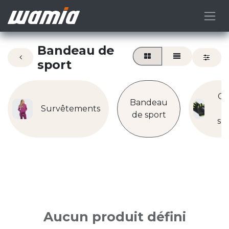
Bandeau de
sport
Ga
Bandeau
Survêtements
d
de sport
sp
Aucun produit défini