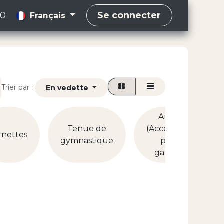
00
Se connecter
Français
Trier par :
En vedette
Autre
Tenue de
(Accessoires
unettes
gymnastique
pour
garçon)