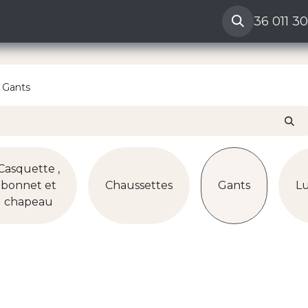
ères
Reclamation vendeur
Aide
36 011 3
Gants
Casquette ,
bonnet et
Chaussettes
Gants
L
chapeau