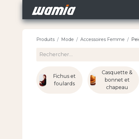
Accueil
Nos Carri
Produits
Mode
Accessoires Femme
Pe
Casquette &
Fichus et
bonnet et
foulards
chapeau