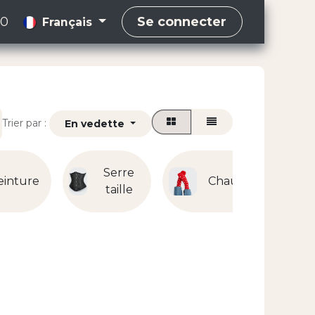
00
Se connecter
Français
Trier par :
En vedette
Serre
einture
Chaussettes
taille