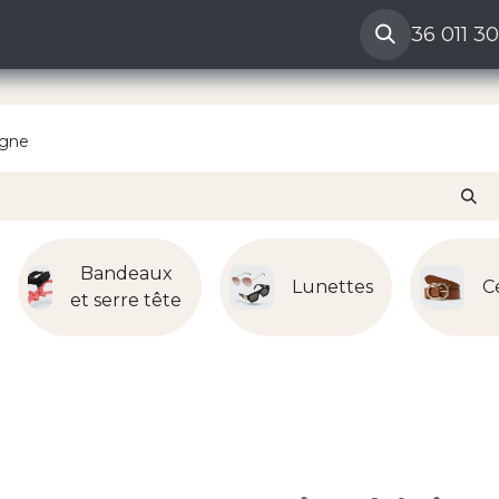
ères
Reclamation vendeur
Aide
36 011 3
igne
Bandeaux
Lunettes
C
et serre tête