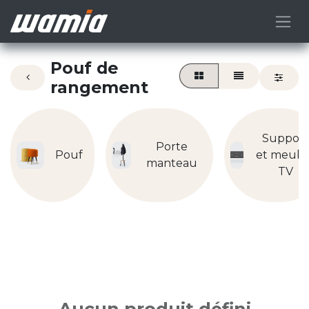
Pouf de
rangement
Support
Porte
Pouf
et meubl
manteau
TV