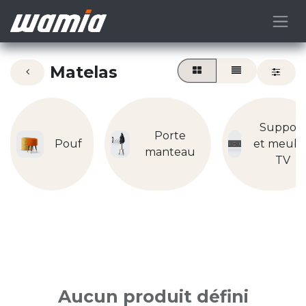
Matelas
Support
Porte
Pouf
et meubl
manteau
TV
Aucun produit défini