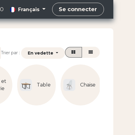
00
Se connecter
Français
Trier par :
En vedette
 et
Table
Chaise
Tab
ie