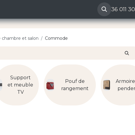
ères
Reclamation vendeur
Aide
36 011 3
 chambre et salon
Commode
Support
Pouf de
Armoire
et meuble
rangement
pender
TV