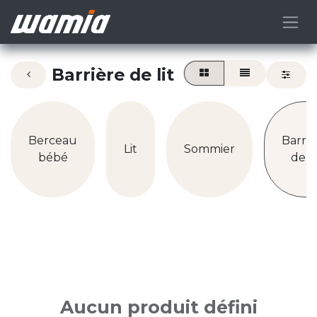
Barrière de lit
Berceau
Barriè
Lit
Sommier
bébé
de li
Aucun produit défini