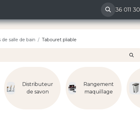
ères
Reclamation vendeur
Aide
36 011 3
 de salle de bain
Tabouret pliable
Distributeur
Rangement
de savon
maquillage