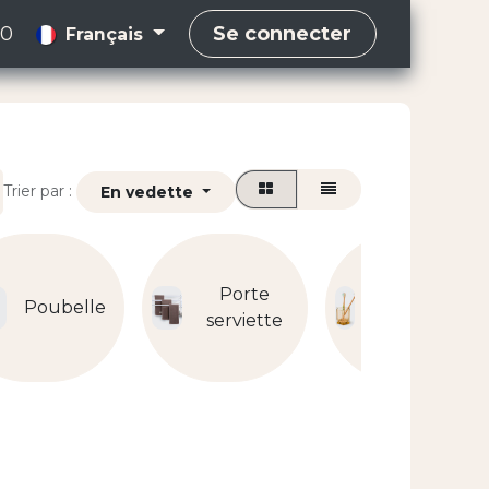
00
Se connecter
Français
Trier par :
En vedette
Porte
Porte
Poubelle
brosse à
serviette
dents