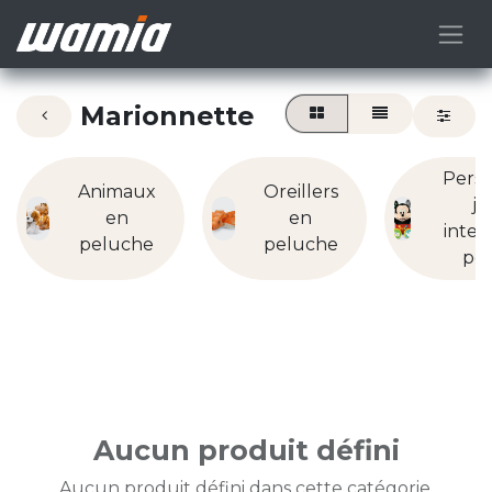
Marionnette
Pers
Animaux
Oreillers
jo
en
en
intera
peluche
peluche
pe
Aucun produit défini
Aucun produit défini dans cette catégorie.