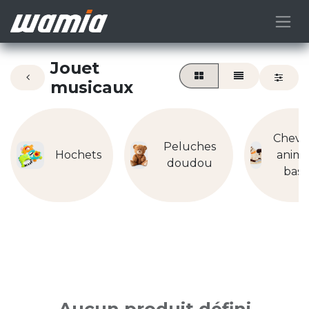
Jouet
musicaux
Cheva
Peluches
Hochets
anima
doudou
basc