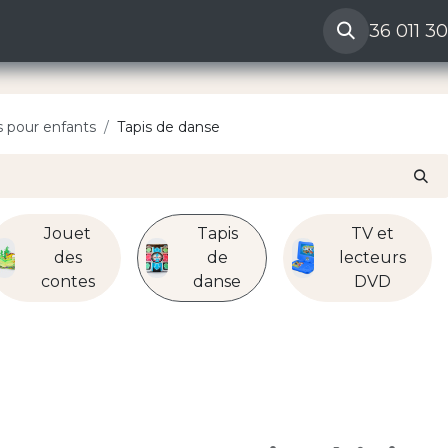
ères
Reclamation vendeur
Aide
36 011 3
s pour enfants
Tapis de danse
Jouet
Tapis
TV et
des
de
lecteurs
contes
danse
DVD