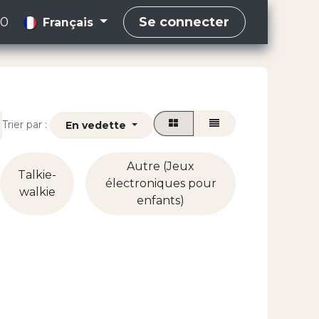
00
Se connecter
Français
Trier par :
En vedette
Autre (Jeux
Talkie-
électroniques pour
walkie
enfants)