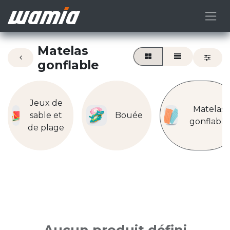
Matelas
gonflable
Jeux de
Matelas
sable et
Bouée
gonflable
de plage