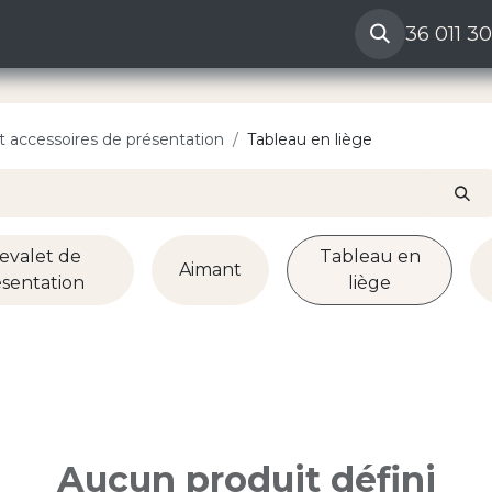
ères
Reclamation vendeur
Aide
36 011 3
t accessoires de présentation
Tableau en liège
evalet de
Tableau en
Aimant
ésentation
liège
Aucun produit défini