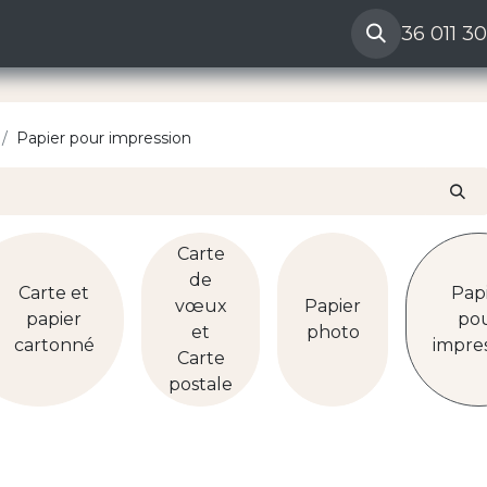
ères
Reclamation vendeur
Aide
36 011 3
Papier pour impression
Carte
de
Carte et
Pap
vœux
Papier
papier
po
et
photo
cartonné
impre
Carte
postale