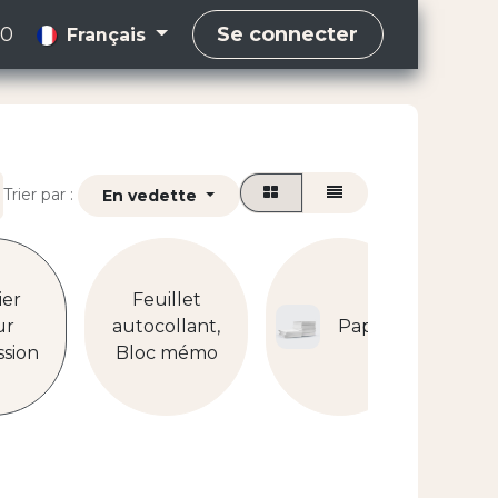
00
Se connecter
Français
Trier par :
En vedette
ier
Feuillet
A
ur
autocollant,
Papier
(Pap
ssion
Bloc mémo