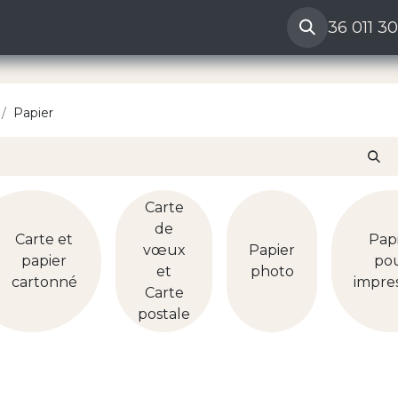
ères
Reclamation vendeur
Aide
36 011 3
Papier
Carte
de
Carte et
Pap
vœux
Papier
papier
po
et
photo
cartonné
impre
Carte
postale