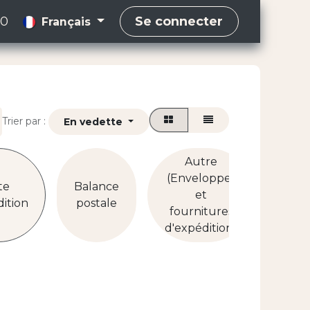
00
Se connecter
Français
Trier par :
En vedette
Autre
(Enveloppes
te
Balance
et
ition
postale
fournitures
d'expédition)