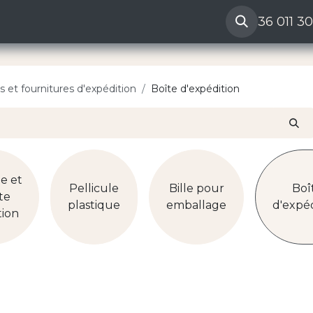
ères
Reclamation vendeur
Aide
36 011 3
 et fournitures d'expédition
Boîte d'expédition
e et
Pellicule
Bille pour
Boî
te
plastique
emballage
d'expéd
tion