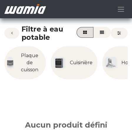
Filtre à eau
potable
Plaque
de
Cuisinière
Hot
cuisson
Aucun produit défini