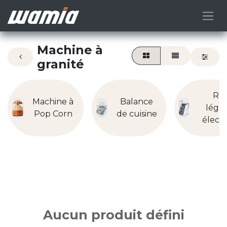
Machine à
granité
Râ
Machine à
Balance
légu
Pop Corn
de cuisine
élect
Aucun produit défini