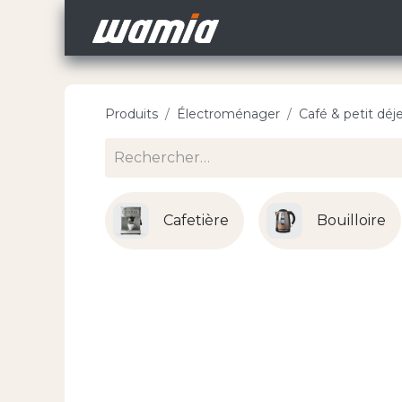
Accueil
Nos Carri
Produits
Électroménager
Café & petit déj
Cafetière
Bouilloire