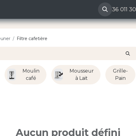
ères
Reclamation vendeur
Aide
36 011 3
euner
Filtre cafetière
Moulin
Mousseur
Grille-
café
à Lait
Pain
Aucun produit défini