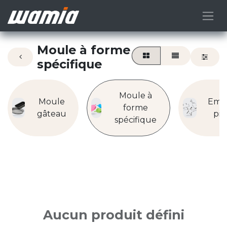
Moule à forme
spécifique
Moule à
Moule
Emp
forme
gâteau
piè
spécifique
Aucun produit défini