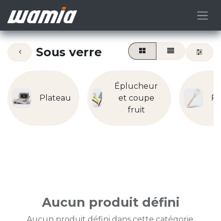
Sous verre
Éplucheur
Plateau
et coupe
Fo
fruit
Aucun produit défini
Aucun produit défini dans cette catégorie.