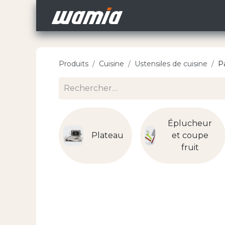
Accueil
Nos Carri
Produits
Cuisine
Ustensiles de cuisine
Pa
Éplucheur
Plateau
et coupe
fruit