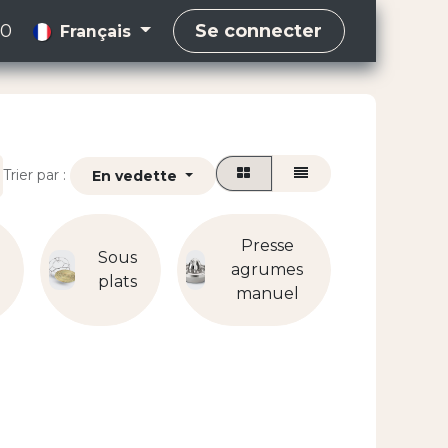
00
Se connecter
Français
Trier par :
En vedette
Presse
Sous
agrumes
Ento
e
plats
manuel