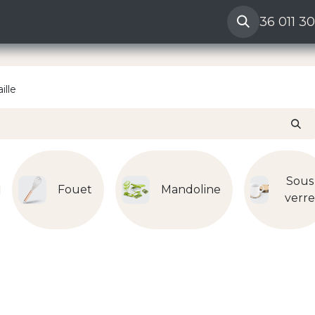
ères
Reclamation vendeur
Aide
36 011 3
ille
Sous
Fouet
Mandoline
verr