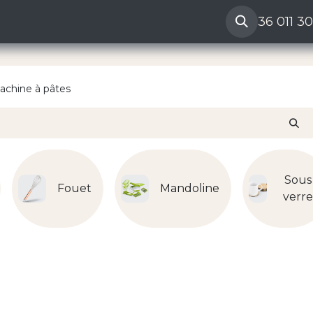
ères
Reclamation vendeur
Aide
36 011 3
achine à pâtes
Sous
Fouet
Mandoline
verr