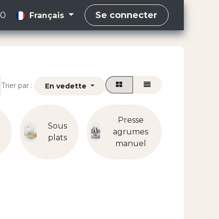
00
Se connecter
Français
Trier par :
En vedette
Presse
Sous
agrumes
Ento
e
plats
manuel