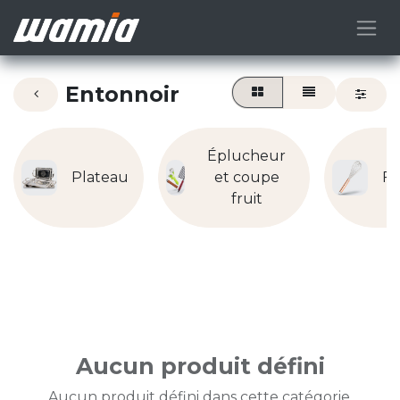
Entonnoir
Éplucheur
Plateau
et coupe
Fo
fruit
Aucun produit défini
Aucun produit défini dans cette catégorie.