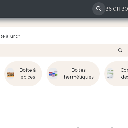
ères
Reclamation vendeur
Aide
36 011 3
ite à lunch
Boîte à
Boites
Con
épices
hermétiques
de