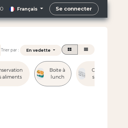
00
Se connecter
Français
Trier par :
En vedette
servation
Boite à
Casiers et
s aliments
lunch
supports