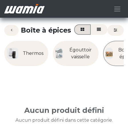
Boîte à épices
Égouttoir
Boît
Thermos
vaisselle
épi
Aucun produit défini
Aucun produit défini dans cette catégorie.