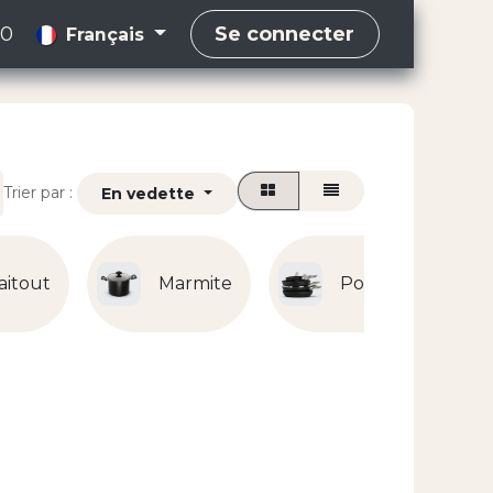
00
Se connecter
Français
Trier par :
En vedette
aitout
Marmite
Poêle