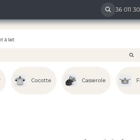
ères
Reclamation vendeur
Aide
36 011 3
t à lait
r
Cocotte
Casserole
F