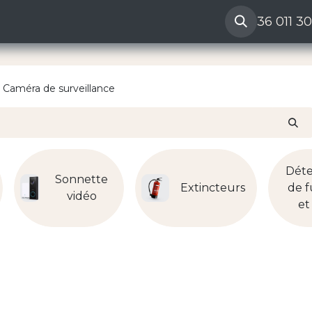
ères
Reclamation vendeur
Aide
36 011 3
Caméra de surveillance
Déte
Sonnette
Extincteurs
de 
vidéo
et