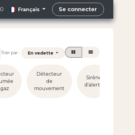
00
Se connecter
Français
Trier par :
En vedette
Déte
cteur
Détecteur
Sirène
p
fumée
de
d'alerte
port
 gaz
mouvement
fen